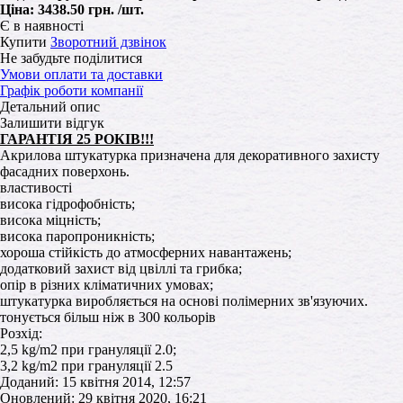
Ціна:
3438.50 грн.
/шт.
Є в наявності
Купити
Зворотний дзвінок
Не забудьте поділитися
Умови оплати та доставки
Графік роботи компанії
Детальний опис
Залишити відгук
ГАРАНТІЯ 25 РОКІВ!!!
Акрилова штукатурка призначена для декоративного захисту
фасадних поверхонь.
властивості
висока гідрофобність;
висока міцність;
висока паропроникність;
хороша стійкість до атмосферних навантажень;
додатковий захист від цвіллі та грибка;
опір в різних кліматичних умовах;
штукатурка виробляється на основі полімерних зв'язуючих.
тонується більш ніж в 300 кольорів
Розхід:
2,5 kg/m2 при грануляції 2.0;
3,2 kg/m2 при грануляції 2.5
Доданий: 15 квітня 2014, 12:57
Оновлений: 29 квітня 2020, 16:21