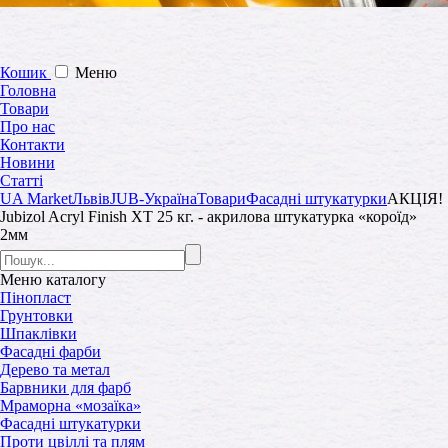
Кошик
Меню
Головна
Товари
Про нас
Контакти
Новини
Статті
UA Market
Львів
JUB-Україна
Товари
Фасадні штукатурки
АКЦІЯ!
Jubizol Acryl Finish XT 25 кг. - акрилова штукатурка «короїд»
2мм
Меню
каталогу
Пінопласт
Грунтовки
Шпаклівки
Фасадні фарби
Дерево та метал
Барвники для фарб
Мраморна «мозаїка»
Фасадні штукатурки
Проти цвіллі та плям