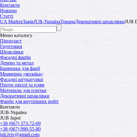
Контакти
Новини
Статті
UA Market
Львів
JUB-Україна
Товари
Декоративні шпаклівки
JUB D
Меню
каталогу
Пінопласт
Грунтовки
Шпаклівки
Фасадні фарби
Дерево та метал
Барвники для фарб
Мраморна «мозаїка»
Фасадні штукатурки
Проти цвіллі та плям
Матеріали для плитки
Декоративні шпаклівки
Фарби для внутрішніх робіт
Контакти
JUB-Україна
JUB Jupol
+38 (067) 373-72-69
+38 (067) 990-55-80
jub.lviv@gmail.com