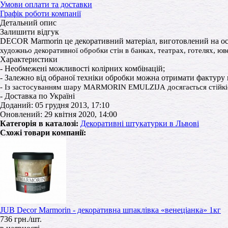
Умови оплати та доставки
Графік роботи компанії
Детальний опис
Залишити відгук
DECOR Marmorin це декоративний матеріал, виготовлений на осн
художньо декоративної обробки стін в банках, театрах, готелях, юв
Характеристики
- Необмежені можливості колірних комбінацій;
- Залежно від обраної техніки обробки можна отримати фактуру к
- Із застосуванням шару MARMORIN EMULZIJА досягається стійкість 
- Доставка по Україні
Доданий: 05 грудня 2013, 17:10
Оновлений: 29 квітня 2020, 14:00
Категорія в каталозі:
Декоративні штукатурки в Львові
Схожі товари компанії:
JUB Decor Marmorin - декоративна шпаклівка «венеціанка» 1кг
736 грн./шт.