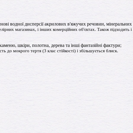
ові водної дисперсії акрилових в'яжучих речовин, мінеральних 
елірних магазинах, і інших комерційних об'єктах. Також підходить 
аменю, шкіри, полотна, дерева та інші фантазійні фактури;
до мокрого тертя (3 клас стійкості) і збільшується блиск.