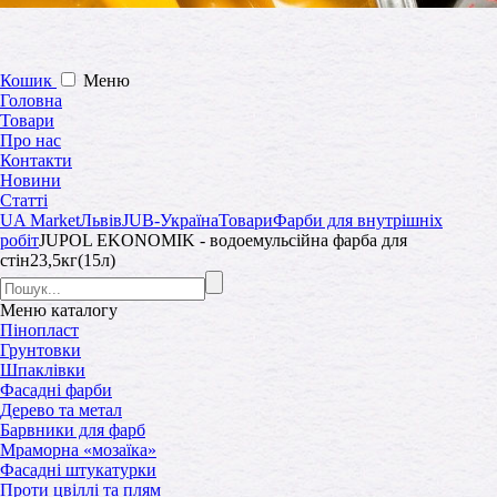
Кошик
Меню
Головна
Товари
Про нас
Контакти
Новини
Статті
UA Market
Львів
JUB-Україна
Товари
Фарби для внутрішніх
робіт
JUPOL EKONOMIK - водоемульсійна фарба для
стін23,5кг(15л)
Меню
каталогу
Пінопласт
Грунтовки
Шпаклівки
Фасадні фарби
Дерево та метал
Барвники для фарб
Мраморна «мозаїка»
Фасадні штукатурки
Проти цвіллі та плям