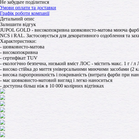
Не забудьте поділитися
Умови оплати та доставки
Графік роботи компанії
Детальний опис
Залишити відгук
JUPOL GOLD - високопокривна шовковисто-матова миюча фарба для
NCS і RAL. Застосовується для декоративного оздоблення та захис
Характеристики:
- шовковисто-матова
- високопокривна
- сертифікат TUV
- екологічно безпечна, низький вміст ЛОС - містить макс. 1 г / л 
- високо стійка до миття універсальними миючими засобами (2 кл
- висока паропроникність і покриваність (витрата фарби при нан
- має шовковисто-матовий вигляд і легко наноситься
- доступна більш ніж в 10 000 колірних відтінках