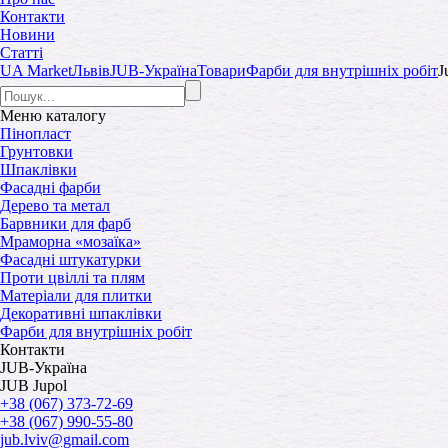
Контакти
Новини
Статті
UA Market
Львів
JUB-Україна
Товари
Фарби для внутрішніх робіт
J
Меню
каталогу
Пінопласт
Грунтовки
Шпаклівки
Фасадні фарби
Дерево та метал
Барвники для фарб
Мраморна «мозаїка»
Фасадні штукатурки
Проти цвіллі та плям
Матеріали для плитки
Декоративні шпаклівки
Фарби для внутрішніх робіт
Контакти
JUB-Україна
JUB Jupol
+38 (067) 373-72-69
+38 (067) 990-55-80
jub.lviv@gmail.com