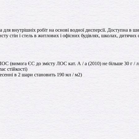
 внутрішніх робіт на основі водної дисперсії. Доступна в широ
ту стін і стель в житлових і офісних будівлях, школах, дитячих с
ЛОС (вимога ЄС до змісту ЛОС кат. А / a (2010) не більше 30 г / л
ас стійкості)
есенні в 2 шари становить 190 мл / м2)